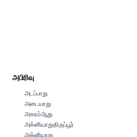
A Section | அ பிரிவு
- அடப்பாறு
- அடையாறு
- அகரம் ஆறு
- அக்னியாறு (திருப்பூர்)
- அக்னியாறு