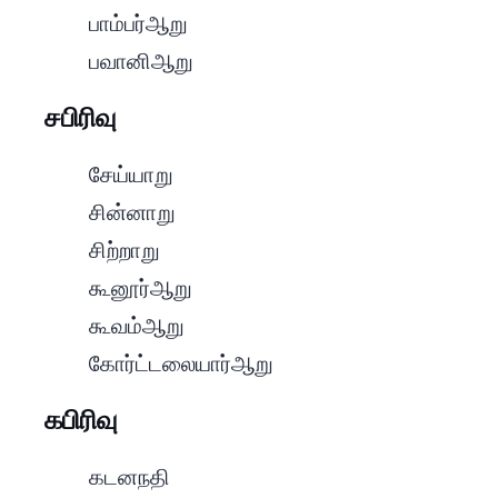
- பாம்பர் ஆறு
- பவானி ஆறு
C Section | ச பிரிவு
- சேய்யாறு
- சின்னாறு
- சிற்றாறு
- கூனூர் ஆறு
- கூவம் ஆறு
- கோர்ட்டலையார் ஆறு
G Section | க பிரிவு
- கடனநதி