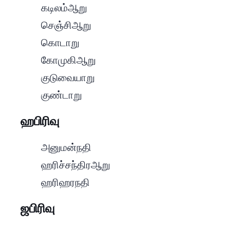
- கடிலம் ஆறு
- செஞ்சி ஆறு
- கொடாறு
- கோமுகி ஆறு
- குடுவையாறு
- குண்டாறு
H Section | ஹ பிரிவு
- அனுமன் நதி
- ஹரிச்சந்திர ஆறு
- ஹரிஹர நதி
J Section | ஜ பிரிவு