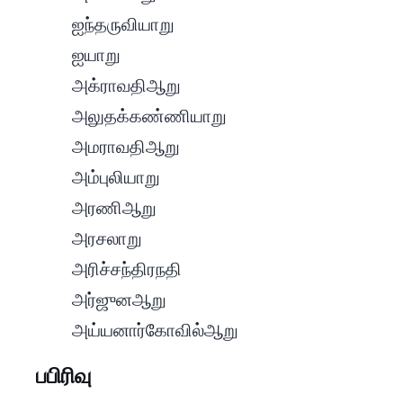
- ஐந்தருவியாறு
- ஐயாறு
- அக்ராவதி ஆறு
- அலுதக்கண்ணியாறு
- அமராவதி ஆறு
- அம்புலியாறு
- அரணி ஆறு
- அரசலாறு
- அரிச்சந்திர நதி
- அர்ஜுன ஆறு
- அய்யனார்கோவில் ஆறு
B Section | ப பிரிவு